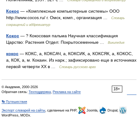
Словарь сокращений и аббревиатур
Кокос
— «Комплексные компьютерные системы» ООО
http://www.cocos.ru/​ г. Омск, комп., организация …
Словарь
сокращений и аббревиатур
Кокос
— ? Кокосовая пальма Научная классификация
Царство: Растения Отдел: Покрытосеменные …
Википедия
кокос
— КОКС, а, КОКСАЧ, а, КОКСИК, а, КОКСЯК, а, КОКОС,
а, КОК, а, м. Кокаин. Из нарк.; зафиксировано еще в источниках
первой четверти ХХ в …
Словарь русского арго
© Академик, 2000-2026
18+
Обратная связь:
Техподдержка
,
Реклама на сайте
👣 Путешествия
Экспорт словарей на сайты
, сделанные на PHP,
Joomla,
Drupal,
WordPress, MODx.