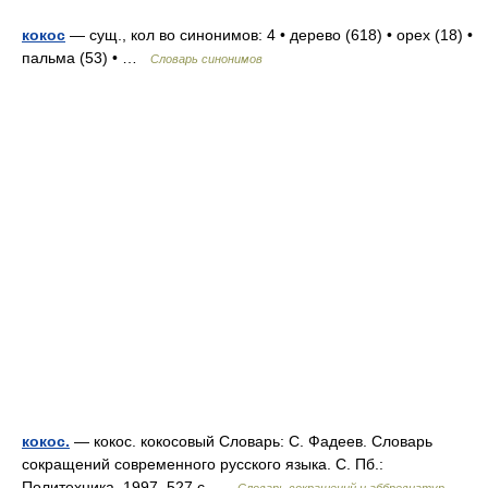
кокос
— сущ., кол во синонимов: 4 • дерево (618) • орех (18) •
пальма (53) • …
Словарь синонимов
кокос.
— кокос. кокосовый Словарь: С. Фадеев. Словарь
сокращений современного русского языка. С. Пб.:
Политехника, 1997. 527 с …