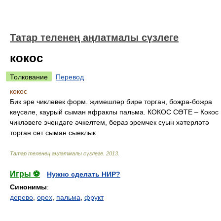
Татар теленең аңлатмалы сүзлеге
кокос
Толкование
Перевод
кокос
Бик эре чикләвек форм. җимешләр бирә торган, боҗра-боҗра
кәүсәле, каурый сыман яфраклы пальма. КОКОС СӨТЕ – Кокос
чикләвеге эчендәге әчкелтем, бераз эремчек суын хәтерләтә
торган сөт сыман сыеклык
Татар теленең аңлатмалы сүзлеге
.
2013
.
Игры ⚽
Нужно сделать НИР?
Синонимы
:
дерево
,
орех
,
пальма
,
фрукт