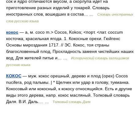
сок и ядро отличаются вкусом, а скорлупа идет на
приготовление разных изделий у токарей. Словарь
иностранных слов, вошедших в состав… …
Словарь иностранных
слов русского языка
кокос
— а, м. coco m.> Cocos, Kokos; <порт. <лат. coccum
косточка, красильная ягода. 1. Кокосные орехи. Гюйгенс
Основы мироздания 1717. // ЭС. Кокос, тоя страны
благословенный плод, Прохладность заменя чистейших наших
вод, Для жителей питье и… …
Исторический словарь галлицизмов
русского языка
КОКОС
— муж. кокос орешный, дерево и плод (орех) Cocos
nucifera, род пальмы. | * Щелчек или удар в голову, тукманка.
Кокосовый или кокосный, к кокосу относящийся. Есть и другие
виды этого дерева, напр. кокос масляный. Толковый словарь
Даля. В.И. Даль.… …
Толковый словарь Даля